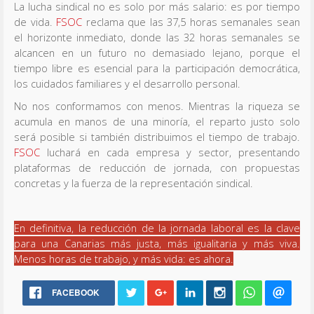
La lucha sindical no es solo por más salario: es por tiempo
de vida.
FSOC
reclama que las 37,5 horas semanales sean
el horizonte inmediato, donde las 32 horas semanales se
alcancen en un futuro no demasiado lejano, porque el
tiempo libre es esencial para la participación democrática,
los cuidados familiares y el desarrollo personal.
No nos conformamos con menos. Mientras la riqueza se
acumula en manos de una minoría, el reparto justo solo
será posible si también distribuimos el tiempo de trabajo.
FSOC
luchará en cada empresa y sector, presentando
plataformas de reducción de jornada, con propuestas
concretas y la fuerza de la representación sindical.
En definitiva, la reducción de la jornada laboral es la clave
para una Canarias más justa, más igualitaria y más viva.
Menos horas de trabajo, y más vida: es ahora.
FACEBOOK