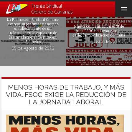
Frente Sindical
Tog
Obrero de Canarias
navi
La Federación Sindical Canaria
expresa su profundo pesar por
Nueva concentración el 31 de
el fallecimiento de un
julio FSOC en lucha y en la
trabajador en la explosión de
calle: la movilización continúa
las instalaciones de DISA en
02 de Agosto de 2026
Salinetas
05 de Agosto de 2026
MENOS HORAS DE TRABAJO, Y MÁS
VIDA. FSOC EXIGE LA REDUCCIÓN DE
LA JORNADA LABORAL