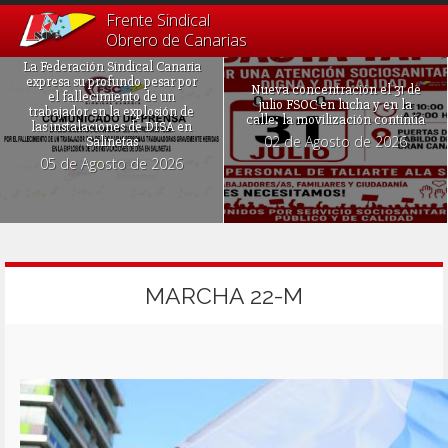
Frente Sindical
Obrero de Canarias
La Federación Sindical Canaria
expresa su profundo pesar por
Nueva concentración el 31 de
el fallecimiento de un
julio FSOC en lucha y en la
trabajador en la explosión de
calle: la movilización continúa
las instalaciones de DISA en
02 de Agosto de 2026
Salinetas
05 de Agosto de 2026
MARCHA 22-M