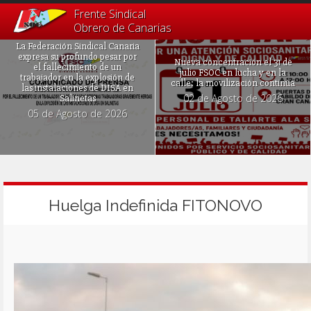
Frente Sindical
Obrero de Canarias
La Federación Sindical Canaria
expresa su profundo pesar por
Nueva concentración el 31 de
el fallecimiento de un
julio FSOC en lucha y en la
trabajador en la explosión de
calle: la movilización continúa
las instalaciones de DISA en
02 de Agosto de 2026
Salinetas
05 de Agosto de 2026
Huelga Indefinida FITONOVO