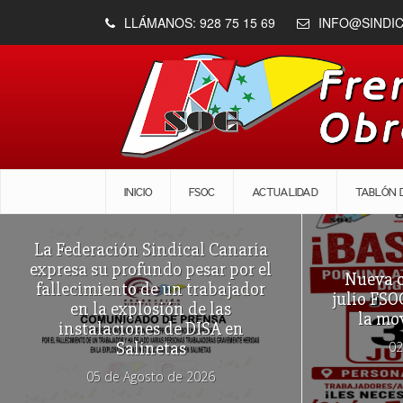
LLÁMANOS: 928 75 15 69
INFO@SINDI
INICIO
FSOC
ACTUALIDAD
TABLÓN 
La Federación Sindical Canaria
expresa su profundo pesar por el
Nueva c
fallecimiento de un trabajador
julio FSO
en la explosión de las
la mo
instalaciones de DISA en
Salinetas
02
05 de Agosto de 2026