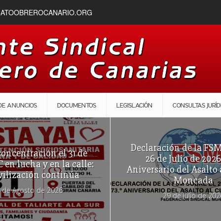
CATOOBREROCANARIO.ORG
DE ANUNCIOS
DOCUMENTOS
LEGISLACIÓN
CONSULTAS JURÍD
Declaración de la FSM
oncentración el 31 de
26 de Julio de 2026
C en lucha y en la calle:
Aniversario del Asalto 
vilización continúa
Moncada
 de Agosto de 2026
29 de Julio de 202