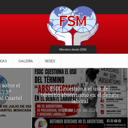
ICAS
GALERÍA
SEDES
 sobre el
FSOC cuestiona el uso del
. 73.º
término absentismo en el debate
al Cuartel
laboral
23 de Julio de 2026
6