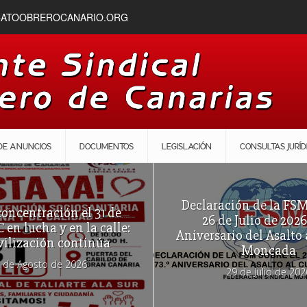
CATOOBREROCANARIO.ORG
DE ANUNCIOS
DOCUMENTOS
LEGISLACIÓN
CONSULTAS JURÍD
Declaración de la FSM
oncentración el 31 de
26 de Julio de 2026
C en lucha y en la calle:
Aniversario del Asalto 
vilización continúa
Moncada
 de Agosto de 2026
29 de Julio de 202