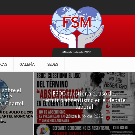
ICAS
GALERÍA
SEDES
 sobre el
FSOC cuestiona el uso del
. 73.º
término absentismo en el debate
al Cuartel
laboral
23 de Julio de 2026
6