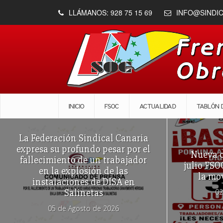
LLÁMANOS: 928 75 15 69
INFO@SINDI
INICIO
FSOC
ACTUALIDAD
TABLÓN 
La Federación Sindical Canaria
expresa su profundo pesar por el
Nueva c
fallecimiento de un trabajador
julio FSO
en la explosión de las
la mo
instalaciones de DISA en
Salinetas
02
05 de Agosto de 2026