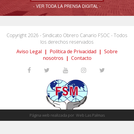
- VER TODA LA PRENSA DIGITAL -
Copyright 2026 - Sindicato Obrero Canario FSOC - Todos
los derechos reservados
Aviso Legal
|
Política de Privacidad
|
Sobre
nosotros
|
Contacto
Página web realizada por
Web Las Palmas