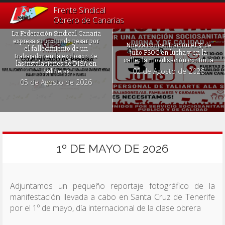
Frente Sindical
Obrero de Canarias
La Federación Sindical Canaria
expresa su profundo pesar por
Nueva concentración el 31 de
el fallecimiento de un
julio FSOC en lucha y en la
trabajador en la explosión de
calle: la movilización continúa
las instalaciones de DISA en
02 de Agosto de 2026
Salinetas
05 de Agosto de 2026
1º DE MAYO DE 2026
Adjuntamos un pequeño reportaje fotográfico de la
manifestación llevada a cabo en Santa Cruz de Tenerife
por el 1º de mayo, día internacional de la clase obrera