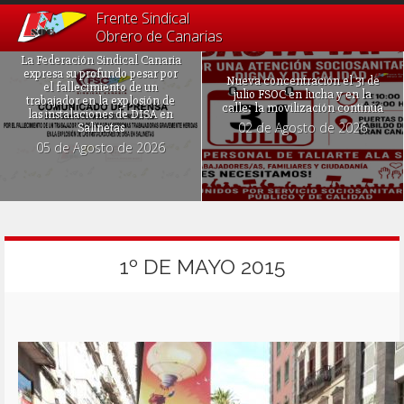
Frente Sindical
Obrero de Canarias
La Federación Sindical Canaria
expresa su profundo pesar por
Nueva concentración el 31 de
el fallecimiento de un
julio FSOC en lucha y en la
trabajador en la explosión de
calle: la movilización continúa
las instalaciones de DISA en
02 de Agosto de 2026
Salinetas
05 de Agosto de 2026
1º DE MAYO 2015